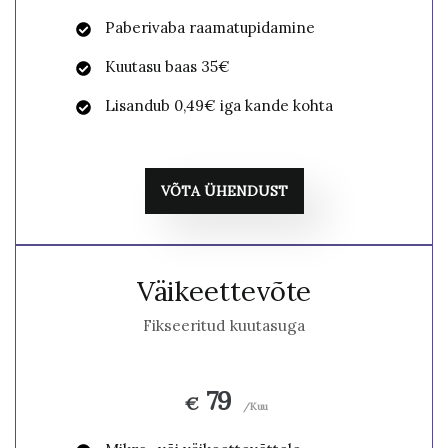
Paberivaba raamatupidamine
Kuutasu baas 35€
Lisandub 0,49€ iga kande kohta
VÕTA ÜHENDUST
Väikeettevõte
Fikseeritud kuutasuga
79
€
/Kuu