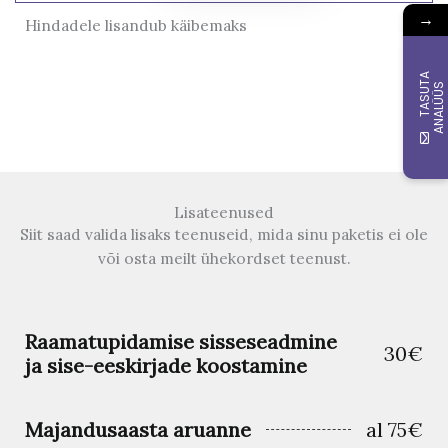
→
Hindadele lisandub käibemaks
T
A
S
U
A
A
N
A
L
Ü
Ü
T
S
Lisateenused
Siit saad valida lisaks teenuseid, mida sinu paketis ei ole
või osta meilt ühekordset teenust.
Raamatupidamise sisseseadmine
30€
ja sise-eeskirjade koostamine
Majandusaasta aruanne
al 75€