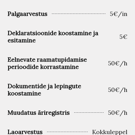
Palgaarvestus
5€/in
Deklaratsioonide koostamine ja
5€
esitamine
Eelnevate raamatupidamise
50€/h
perioodide korrastamine
Dokumentide ja lepingute
50€/h
koostamine
Muudatus äriregistris
50€/h
Laoarvestus
Kokkuleppel