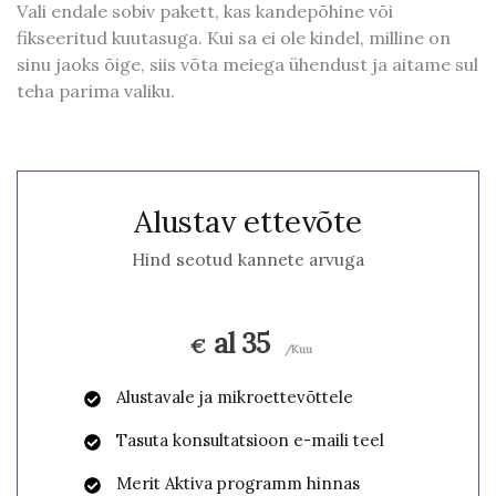
Vali endale sobiv pakett, kas kandepõhine või
fikseeritud kuutasuga. Kui sa ei ole kindel, milline on
sinu jaoks õige, siis võta meiega ühendust ja aitame sul
teha parima valiku.
Alustav ettevõte
Hind seotud kannete arvuga
al 35
€
/Kuu
Alustavale ja mikroettevõttele
Tasuta konsultatsioon e-maili teel
Merit Aktiva programm hinnas