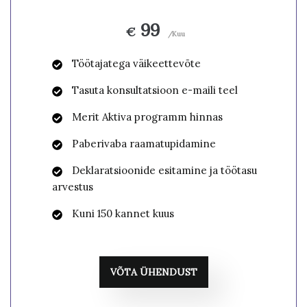
99
€
/Kuu
Töötajatega väikeettevõte
Tasuta konsultatsioon e-maili teel
Merit Aktiva programm hinnas
Paberivaba raamatupidamine
Deklaratsioonide esitamine ja töötasu
arvestus
Kuni 150 kannet kuus
VÕTA ÜHENDUST