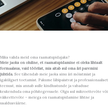
Miks valida meid oma raamatupidajaks?
Meie jaoks on oluline, et raamatupidamine ei oleks lihtsalt
formaalsus, vaid tööriist, mis aitab sul oma äri paremini
juhtida.
See tähendab meie jaoks sinu äri mõistmist ja
igakülgset toetamist. Pakume läbipaistvat ja professionaalset
teenust, mis annab sulle kindlustunde ja vabaduse
keskenduda oma põhitegevusele. Olgu sul mikroettevõte või
väikeettevõte – meiega on raamatupidamine lihtne ja
usaldusväärne.